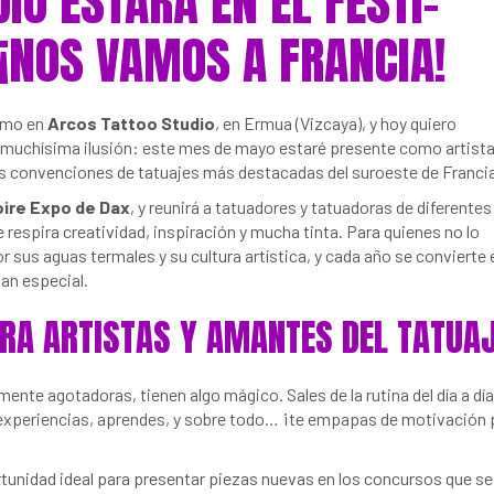
IO ESTARÁ EN EL FESTI-
 ¡NOS VAMOS A FRANCIA!
ismo en
Arcos Tattoo Studio
, en Ermua (Vizcaya), y hoy quiero
 muchísima ilusión: este mes de mayo estaré presente como artist
las convenciones de tatuajes más destacadas del suroeste de Franci
oire Expo de Dax
, y reunirá a tatuadores y tatuadoras de diferentes
 respira creatividad, inspiración y mucha tinta. Para quienes no lo
sus aguas termales y su cultura artística, y cada año se convierte e
tan especial.
ARA ARTISTAS Y AMANTES DEL TATUA
nte agotadoras, tienen algo mágico. Sales de la rutina del día a día
 experiencias, aprendes, y sobre todo… ¡te empapas de motivación 
tunidad ideal para presentar piezas nuevas en los concursos que se