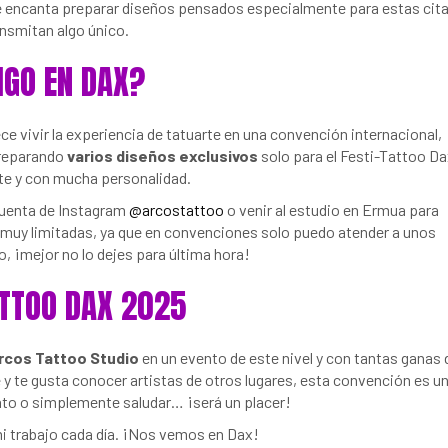
e encanta preparar diseños pensados especialmente para estas cit
ansmitan algo único.
IGO EN DAX?
ce vivir la experiencia de tatuarte en una convención internacional,
preparando
varios diseños exclusivos
solo para el Festi-Tattoo Da
nte y con mucha personalidad.
cuenta de Instagram
@arcostattoo
o venir al estudio en Ermua para
n muy limitadas, ya que en convenciones solo puedo atender a unos
io, ¡mejor no lo dejes para última hora!
ATTOO DAX 2025
rcos Tattoo Studio
en un evento de este nivel y con tantas ganas 
aje y te gusta conocer artistas de otros lugares, esta convención es u
 rato o simplemente saludar… ¡será un placer!
mi trabajo cada día. ¡Nos vemos en Dax!