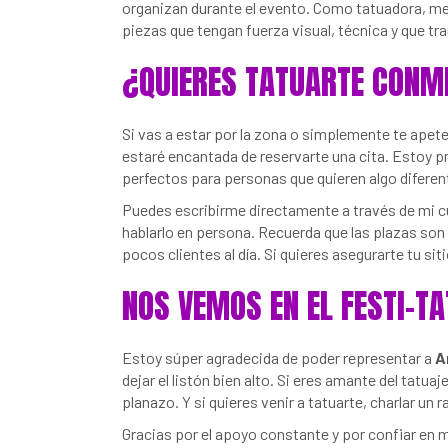
organizan durante el evento. Como tatuadora, m
piezas que tengan fuerza visual, técnica y que tr
¿QUIERES TATUARTE CONM
Si vas a estar por la zona o simplemente te apete
estaré encantada de reservarte una cita. Estoy 
perfectos para personas que quieren algo difere
Puedes escribirme directamente a través de mi 
hablarlo en persona. Recuerda que las plazas so
pocos clientes al día. Si quieres asegurarte tu sit
NOS VEMOS EN EL FESTI-T
Estoy súper agradecida de poder representar a
A
dejar el listón bien alto. Si eres amante del tatu
planazo. Y si quieres venir a tatuarte, charlar un
Gracias por el apoyo constante y por confiar en 