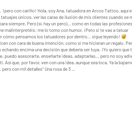
¡pero con cariño! Hola, soy Ana, tatuadora en Arcos Tattoo, aquí 
tatuajes únicos, ver las caras de ilusión de mis clientes cuando se 
n para siempre. Pero (sí, hay un pero)… como en todas las profesiones
me malinterpretéis: me lo tomo con humor. ¡Pero si te vas a tatuar
er cómo pensamos los tatuadores por dentro… sigue leyendo!
dicen con cara de buena intención, como si me hicieran un regalo. Pe
s echando encima una decisión que debería ser tuya. ¡Yo quiero que 
rte, puedo asesorarte, enseñarte ideas, adaptarlas… pero no soy adi
ti. Así que, por favor, ven con una idea, aunque sea loca. Ya la bajam
 pero con mil detalles” Una rosa de 3