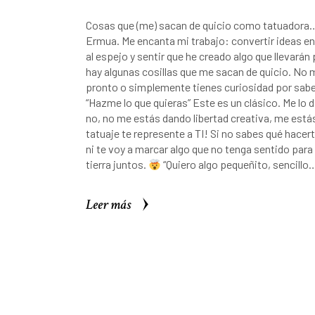
Cosas que (me) sacan de quicio como tatuadora… 
Ermua. Me encanta mi trabajo: convertir ideas en 
al espejo y sentir que he creado algo que llevará
hay algunas cosillas que me sacan de quicio. No 
pronto o simplemente tienes curiosidad por sab
“Hazme lo que quieras” Este es un clásico. Me lo 
no, no me estás dando libertad creativa, me está
tatuaje te represente a TI! Si no sabes qué hace
ni te voy a marcar algo que no tenga sentido para 
tierra juntos.
“Quiero algo pequeñito, sencillo…
Leer más
Leer más